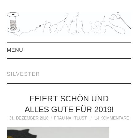
MENU
HOME
SILVESTER
ÜBER MICH
MITTWOCHSMIX &
FEIERT SCHÖN UND
ALLES GUTE FÜR 2019!
INTERVIEWS
31. DEZEMBER 2018
FRAU NAHTLUST
14 KOMMENTARE
FREEBOOKS &