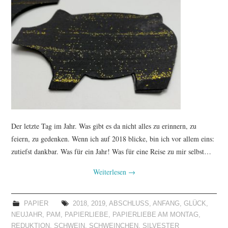
TUTORIALS
WORKSHOPS
PAPIERLIEBE AM
MONTAG
IMPRESSUM
Der letzte Tag im Jahr. Was gibt es da nicht alles zu erinnern, zu
DATENSCHUTZ
feiern, zu gedenken. Wenn ich auf 2018 blicke, bin ich vor allem eins:
zutiefst dankbar. Was für ein Jahr! Was für eine Reise zu mir selbst…
Weiterlesen
→
PAPIER
2018
,
2019
,
ABSCHLUSS
,
ANFANG
,
GLÜCK
,
NEUJAHR
,
PAM
,
PAPIERLIEBE
,
PAPIERLIEBE AM MONTAG
,
REDUKTION
,
SCHWEIN
,
SCHWEINCHEN
,
SILVESTER