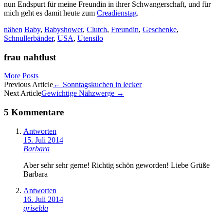
nun Endspurt für meine Freundin in ihrer Schwangerschaft, und für
mich geht es damit heute zum
Creadienstag
.
nähen
Baby
,
Babyshower
,
Clutch
,
Freundin
,
Geschenke
,
Schnullerbänder
,
USA
,
Utensilo
frau nahtlust
More Posts
Artikel-
Previous Article
←
Sonntagskuchen in lecker
Next Article
Gewichtige Nähzwerge
→
Navigation
5 Kommentare
Antworten
15. Juli 2014
Barbara
Aber sehr sehr gerne! Richtig schön geworden! Liebe Grüße
Barbara
Antworten
16. Juli 2014
griselda