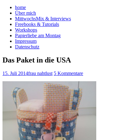
home
Über mich
MittwochsMix & Interviews
Freebooks & Tutorials
Workshops
Papierliebe am Montag
Impressum
Datenschutz
Das Paket in die USA
15. Juli 2014
frau nahtlust
5 Kommentare