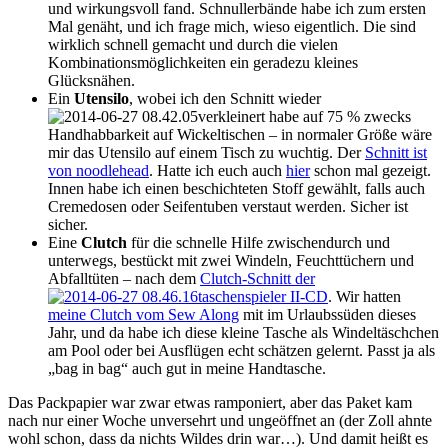
und wirkungsvoll fand. Schnullerbände habe ich zum ersten
Mal genäht, und ich frage mich, wieso eigentlich. Die sind
wirklich schnell gemacht und durch die vielen
Kombinationsmöglichkeiten ein geradezu kleines
Glücksnähen.
Ein
Utensilo
, wobei ich den Schnitt wieder
verkleinert habe auf 75 % zwecks
Handhabbarkeit auf Wickeltischen – in normaler Größe wäre
mir das Utensilo auf einem Tisch zu wuchtig. Der
Schnitt ist
von noodlehead
. Hatte ich euch auch
hier
schon mal gezeigt.
Innen habe ich einen beschichteten Stoff gewählt, falls auch
Cremedosen oder Seifentuben verstaut werden. Sicher ist
sicher.
Eine
Clutch
für die schnelle Hilfe zwischendurch und
unterwegs, bestückt mit zwei Windeln, Feuchttüchern und
Abfalltüten – nach dem
Clutch-Schnitt der
taschenspieler II-CD
. Wir hatten
meine Clutch vom Sew Along
mit im Urlaubssüden dieses
Jahr, und da habe ich diese kleine Tasche als Windeltäschchen
am Pool oder bei Ausflügen echt schätzen gelernt. Passt ja als
„bag in bag“ auch gut in meine Handtasche.
Das Packpapier war zwar etwas ramponiert, aber das Paket kam
nach nur einer Woche unversehrt und ungeöffnet an (der Zoll ahnte
wohl schon, dass da nichts Wildes drin war…). Und damit heißt es