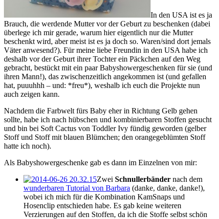
In den USA ist es ja
Brauch, die werdende Mutter vor der Geburt zu beschenken (dabei
überlege ich mir gerade, warum hier eigentlich nur die Mutter
beschenkt wird, aber meist ist es ja doch so. Waren/sind dort jemals
Väter anwesend?). Für meine liebe Freundin in den USA habe ich
deshalb vor der Geburt ihrer Tochter ein Päckchen auf den Weg
gebracht, bestückt mit ein paar Babyshowergeschenken für sie (und
ihren Mann!), das zwischenzeitlich angekommen ist (und gefallen
hat, puuuhhh – und: *freu*), weshalb ich euch die Projekte nun
auch zeigen kann.
Nachdem die Farbwelt fürs Baby eher in Richtung Gelb gehen
sollte, habe ich nach hübschen und kombinierbaren Stoffen gesucht
und bin bei Soft Cactus von Toddler Ivy fündig geworden (gelber
Stoff und Stoff mit blauen Blümchen; den orangegeblümten Stoff
hatte ich noch).
Als Babyshowergeschenke gab es dann im Einzelnen von mir:
Zwei
Schnullerbänder
nach dem
wunderbaren Tutorial von Barbara
(danke, danke, danke!),
wobei ich mich für die Kombination KamSnaps und
Hosenclip entschieden habe. Es gab keine weiteren
Verzierungen auf den Stoffen, da ich die Stoffe selbst schön