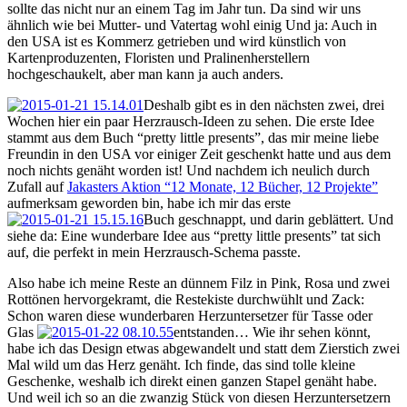
sollte das nicht nur an einem Tag im Jahr tun. Da sind wir uns
ähnlich wie bei Mutter- und Vatertag wohl einig Und ja: Auch in
den USA ist es Kommerz getrieben und wird künstlich von
Kartenproduzenten, Floristen und Pralinenherstellern
hochgeschaukelt, aber man kann ja auch anders.
Deshalb gibt es in den nächsten zwei, drei
Wochen hier ein paar Herzrausch-Ideen zu sehen. Die erste Idee
stammt aus dem Buch “pretty little presents”, das mir meine liebe
Freundin in den USA vor einiger Zeit geschenkt hatte und aus dem
noch nichts genäht worden ist! Und nachdem ich neulich durch
Zufall auf
Jakasters Aktion “12 Monate, 12 Bücher, 12 Projekte”
aufmerksam geworden bin, habe ich mir das erste
Buch geschnappt, und darin geblättert. Und
siehe da: Eine wunderbare Idee aus “pretty little presents” tat sich
auf, die perfekt in mein Herzrausch-Schema passte.
Also habe ich meine Reste an dünnem Filz in Pink, Rosa und zwei
Rottönen hervorgekramt, die Restekiste durchwühlt und Zack:
Schon waren diese wunderbaren Herzuntersetzer für Tasse oder
Glas
entstanden… Wie ihr sehen könnt,
habe ich das Design etwas abgewandelt und statt dem Zierstich zwei
Mal wild um das Herz genäht. Ich finde, das sind tolle kleine
Geschenke, weshalb ich direkt einen ganzen Stapel genäht habe.
Und weil ich so an die zwanzig Stück von diesen Herzuntersetzern