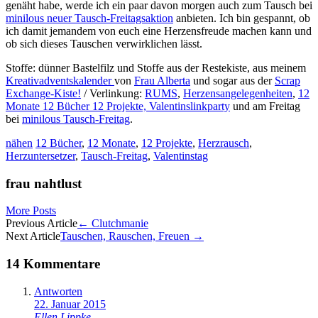
genäht habe, werde ich ein paar davon morgen auch zum Tausch bei
minilous neuer Tausch-Freitagsaktion
anbieten. Ich bin gespannt, ob
ich damit jemandem von euch eine Herzensfreude machen kann und
ob sich dieses Tauschen verwirklichen lässt.
Stoffe: dünner Bastelfilz und Stoffe aus der Restekiste, aus meinem
Kreativadventskalender
von
Frau Alberta
und sogar aus der
Scrap
Exchange-Kiste!
/ Verlinkung:
RUMS
,
Herzensangelegenheiten
,
12
Monate 12 Bücher 12 Projekte,
Valentinslinkparty
und am Freitag
bei
minilous Tausch-Freitag
.
nähen
12 Bücher
,
12 Monate
,
12 Projekte
,
Herzrausch
,
Herzuntersetzer
,
Tausch-Freitag
,
Valentinstag
frau nahtlust
More Posts
Artikel-
Previous Article
←
Clutchmanie
Next Article
Tauschen, Rauschen, Freuen
→
Navigation
14 Kommentare
Antworten
22. Januar 2015
Ellen Lippke