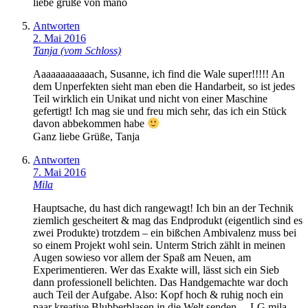
liebe grüße von mano
Antworten
2. Mai 2016
Tanja (vom Schloss)
Aaaaaaaaaaaach, Susanne, ich find die Wale super!!!!! An
dem Unperfekten sieht man eben die Handarbeit, so ist jedes
Teil wirklich ein Unikat und nicht von einer Maschine
gefertigt! Ich mag sie und freu mich sehr, das ich ein Stück
davon abbekommen habe
Ganz liebe Grüße, Tanja
Antworten
7. Mai 2016
Mila
Hauptsache, du hast dich rangewagt! Ich bin an der Technik
ziemlich gescheitert & mag das Endprodukt (eigentlich sind es
zwei Produkte) trotzdem – ein bißchen Ambivalenz muss bei
so einem Projekt wohl sein. Unterm Strich zählt in meinen
Augen sowieso vor allem der Spaß am Neuen, am
Experimentieren. Wer das Exakte will, lässt sich ein Sieb
dann professionell belichten. Das Handgemachte war doch
auch Teil der Aufgabe. Also: Kopf hoch & ruhig noch ein
paar kreative Blubberblasen in die Welt senden… LG mila