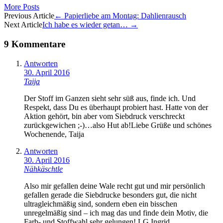
More Posts
Artikel-
Previous Article
←
Papierliebe am Montag: Dahlienrausch
Next Article
Ich habe es wieder getan…
→
Navigation
9 Kommentare
Antworten
30. April 2016
Taija
Der Stoff im Ganzen sieht sehr süß aus, finde ich. Und
Respekt, dass Du es überhaupt probiert hast. Hatte von der
Aktion gehört, bin aber vom Siebdruck verschreckt
zurückgewichen ;-)…also Hut ab!Liebe Grüße und schönes
Wochenende, Taija
Antworten
30. April 2016
Nähkäschtle
Also mir gefallen deine Wale recht gut und mir persönlich
gefallen gerade die Siebdrucke besonders gut, die nicht
ultragleichmäßig sind, sondern eben ein bisschen
unregelmäßig sind – ich mag das und finde dein Motiv, die
Farb- und Stoffwahl sehr gelungen! LG Ingrid