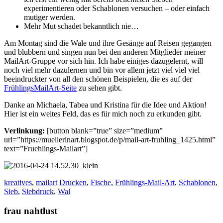
experimentieren oder Schablonen versuchen – oder einfach
mutiger werden.
Mehr Mut schadet bekanntlich nie…
Am Montag sind die Wale und ihre Gesänge auf Reisen gegangen
und blubbern und singen nun bei den anderen Mitglieder meiner
MailArt-Gruppe vor sich hin. Ich habe einiges dazugelernt, will
noch viel mehr dazulernen und bin vor allem jetzt viel viel viel
beeindruckter von all den schönen Beispielen, die es auf der
FrühlingsMailArt-Seite
zu sehen gibt.
Danke an Michaela, Tabea und Kristina für die Idee und Aktion!
Hier ist ein weites Feld, das es für mich noch zu erkunden gibt.
Verlinkung:
[button blank=”true” size=”medium”
url=”https://muellerinart.blogspot.de/p/mail-art-fruhling_1425.html”
text=”Fruehlings-Mailart”]
kreatives
,
mailart
Drucken
,
Fische
,
Frühlings-Mail-Art
,
Schablonen
,
Sieb
,
Siebdruck
,
Wal
frau nahtlust