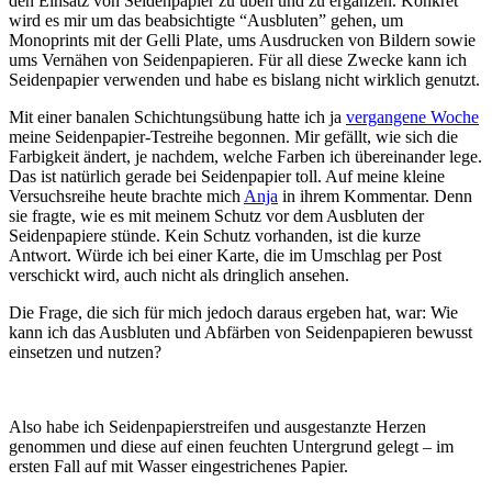
den Einsatz von Seidenpapier zu üben und zu ergänzen. Konkret
wird es mir um das beabsichtigte “Ausbluten” gehen, um
Monoprints mit der Gelli Plate, ums Ausdrucken von Bildern sowie
ums Vernähen von Seidenpapieren. Für all diese Zwecke kann ich
Seidenpapier verwenden und habe es bislang nicht wirklich genutzt.
Mit einer banalen Schichtungsübung hatte ich ja
vergangene Woche
meine Seidenpapier-Testreihe begonnen. Mir gefällt, wie sich die
Farbigkeit ändert, je nachdem, welche Farben ich übereinander lege.
Das ist natürlich gerade bei Seidenpapier toll. Auf meine kleine
Versuchsreihe heute brachte mich
Anja
in ihrem Kommentar. Denn
sie fragte, wie es mit meinem Schutz vor dem Ausbluten der
Seidenpapiere stünde. Kein Schutz vorhanden, ist die kurze
Antwort. Würde ich bei einer Karte, die im Umschlag per Post
verschickt wird, auch nicht als dringlich ansehen.
Die Frage, die sich für mich jedoch daraus ergeben hat, war: Wie
kann ich das Ausbluten und Abfärben von Seidenpapieren bewusst
einsetzen und nutzen?
Also habe ich Seidenpapierstreifen und ausgestanzte Herzen
genommen und diese auf einen feuchten Untergrund gelegt – im
ersten Fall auf mit Wasser eingestrichenes Papier.