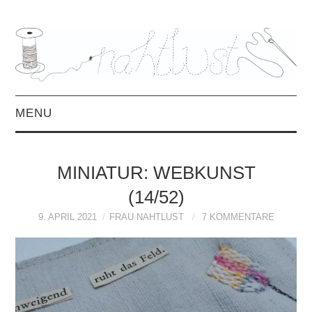
MENU
HOME
MINIATUR: WEBKUNST
ÜBER MICH
(14/52)
MITTWOCHSMIX &
9. APRIL 2021
FRAU NAHTLUST
7 KOMMENTARE
INTERVIEWS
FREEBOOKS &