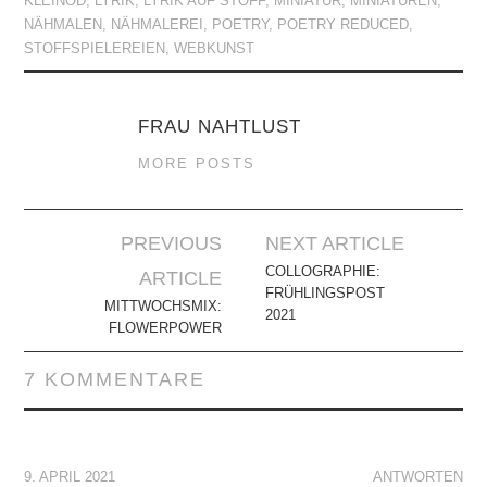
KLEINOD
,
LYRIK
,
LYRIK AUF STOFF
,
MINIATUR
,
MINIATUREN
,
NÄHMALEN
,
NÄHMALEREI
,
POETRY
,
POETRY REDUCED
,
STOFFSPIELEREIEN
,
WEBKUNST
FRAU NAHTLUST
MORE POSTS
Artikel-
PREVIOUS
NEXT ARTICLE
Navigation
COLLOGRAPHIE:
ARTICLE
FRÜHLINGSPOST
MITTWOCHSMIX:
2021
FLOWERPOWER
7 KOMMENTARE
9. APRIL 2021
ANTWORTEN