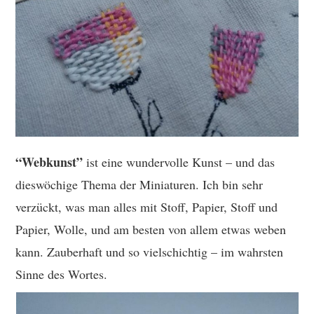
TUTORIALS
WORKSHOPS
PAPIERLIEBE AM
MONTAG
IMPRESSUM
“Webkunst”
ist eine wundervolle Kunst – und das
dieswöchige Thema der Miniaturen. Ich bin sehr
DATENSCHUTZ
verzückt, was man alles mit Stoff, Papier, Stoff und
Papier, Wolle, und am besten von allem etwas weben
kann. Zauberhaft und so vielschichtig – im wahrsten
Sinne des Wortes.