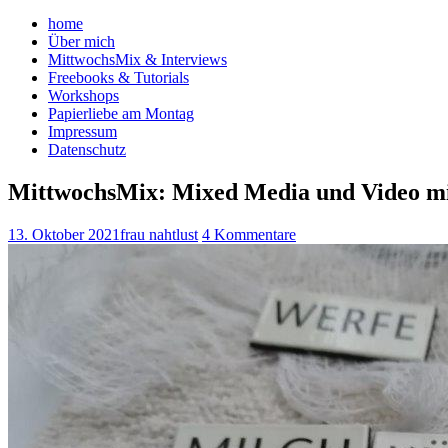
home
Über mich
MittwochsMix & Interviews
Freebooks & Tutorials
Workshops
Papierliebe am Montag
Impressum
Datenschutz
MittwochsMix: Mixed Media und Video mi
13. Oktober 2021
frau nahtlust
4 Kommentare