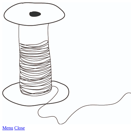
Menu
Close