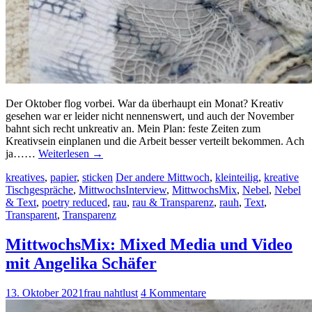
Der Oktober flog vorbei. War da überhaupt ein Monat? Kreativ
gesehen war er leider nicht nennenswert, und auch der November
bahnt sich recht unkreativ an. Mein Plan: feste Zeiten zum
Kreativsein einplanen und die Arbeit besser verteilt bekommen. Ach
ja……
Weiterlesen
→
kreatives
,
papier
,
sticken
Der andere Mittwoch
,
kleinteilig
,
kreative
Tischgespräche
,
MittwochsInterview
,
MittwochsMix
,
Nebel
,
Nebel
& Text
,
poetry reduced
,
rau
,
rau & Transparenz
,
rauh
,
Text
,
Transparent
,
Transparenz
MittwochsMix: Mixed Media und Video
mit Angelika Schäfer
13. Oktober 2021
frau nahtlust
4 Kommentare