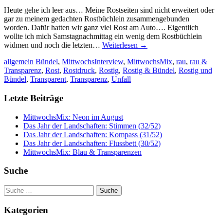
Heute gehe ich leer aus… Meine Rostseiten sind nicht erweitert oder
gar zu meinem gedachten Rostbüchlein zusammengebunden
worden. Dafür hatten wir ganz viel Rost am Auto…. Eigentlich
wollte ich mich Samstagnachmittag ein wenig dem Rostbüchlein
widmen und noch die letzten…
Weiterlesen
→
allgemein
Bündel
,
MittwochsInterview
,
MittwochsMix
,
rau
,
rau &
Transparenz
,
Rost
,
Rostdruck
,
Rostig
,
Rostig & Bündel
,
Rostig und
Bündel
,
Transparent
,
Transparenz
,
Unfall
Letzte Beiträge
MittwochsMix: Neon im August
Das Jahr der Landschaften: Stimmen (32/52)
Das Jahr der Landschaften: Kompass (31/52)
Das Jahr der Landschaften: Flussbett (30/52)
MittwochsMix: Blau & Transparenzen
Suche
Suche
nach:
Kategorien