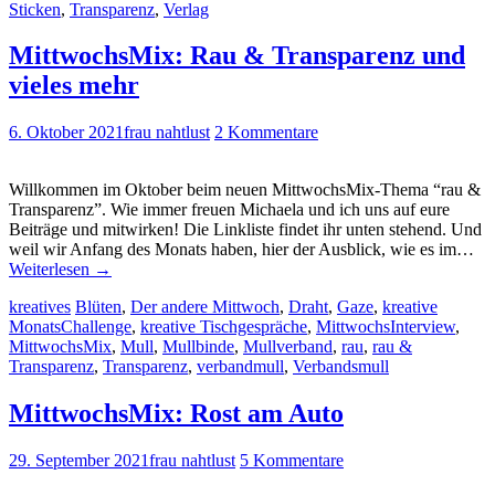
Sticken
,
Transparenz
,
Verlag
MittwochsMix: Rau & Transparenz und
vieles mehr
6. Oktober 2021
frau nahtlust
2 Kommentare
Willkommen im Oktober beim neuen MittwochsMix-Thema “rau &
Transparenz”. Wie immer freuen Michaela und ich uns auf eure
Beiträge und mitwirken! Die Linkliste findet ihr unten stehend. Und
weil wir Anfang des Monats haben, hier der Ausblick, wie es im…
Weiterlesen
→
kreatives
Blüten
,
Der andere Mittwoch
,
Draht
,
Gaze
,
kreative
MonatsChallenge
,
kreative Tischgespräche
,
MittwochsInterview
,
MittwochsMix
,
Mull
,
Mullbinde
,
Mullverband
,
rau
,
rau &
Transparenz
,
Transparenz
,
verbandmull
,
Verbandsmull
MittwochsMix: Rost am Auto
29. September 2021
frau nahtlust
5 Kommentare