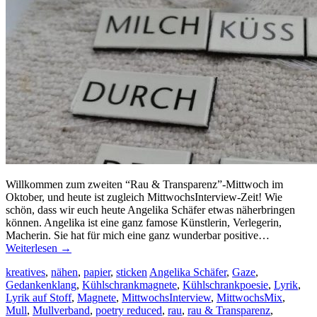
Willkommen zum zweiten “Rau & Transparenz”-Mittwoch im
Oktober, und heute ist zugleich MittwochsInterview-Zeit! Wie
schön, dass wir euch heute Angelika Schäfer etwas näherbringen
können. Angelika ist eine ganz famose Künstlerin, Verlegerin,
Macherin. Sie hat für mich eine ganz wunderbar positive…
Weiterlesen
→
kreatives
,
nähen
,
papier
,
sticken
Angelika Schäfer
,
Gaze
,
Gedankenklang
,
Kühlschrankmagnete
,
Kühlschrankpoesie
,
Lyrik
,
Lyrik auf Stoff
,
Magnete
,
MittwochsInterview
,
MittwochsMix
,
Mull
,
Mullverband
,
poetry reduced
,
rau
,
rau & Transparenz
,