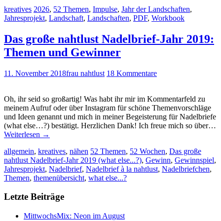
kreatives
2026
,
52 Themen
,
Impulse
,
Jahr der Landschaften
,
Jahresprojekt
,
Landschaft
,
Landschaften
,
PDF
,
Workbook
Das große nahtlust Nadelbrief-Jahr 2019:
Themen und Gewinner
11. November 2018
frau nahtlust
18 Kommentare
Oh, ihr seid so großartig! Was habt ihr mir im Kommentarfeld zu
meinem Aufruf oder über Instagram für schöne Themenvorschläge
und Ideen genannt und mich in meiner Begeisterung für Nadelbriefe
(what else…?) bestätigt. Herzlichen Dank! Ich freue mich so über…
Weiterlesen
→
allgemein
,
kreatives
,
nähen
52 Themen
,
52 Wochen
,
Das große
nahtlust Nadelbrief-Jahr 2019 (what else...?)
,
Gewinn
,
Gewinnspiel
,
Jahresprojekt
,
Nadelbrief
,
Nadelbrief à la nahtlust
,
Nadelbriefchen
,
Themen
,
themenübersicht
,
what else...?
Letzte Beiträge
MittwochsMix: Neon im August