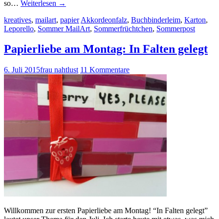
so…
Weiterlesen
→
kreatives
,
mailart
,
papier
Akkordeonfalz
,
Buchbinderleim
,
Karton
,
Leporello
,
Sommer MailArt
,
Sommerfrüchtchen
,
Sommerpost
Papierliebe am Montag: In Falten gelegt
6. Juli 2015
frau nahtlust
11 Kommentare
Willkommen zur ersten Papierliebe am Montag! “In Falten gelegt”