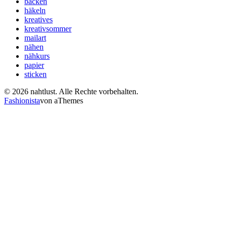
backen
häkeln
kreatives
kreativsommer
mailart
nähen
nähkurs
papier
sticken
© 2026 nahtlust. Alle Rechte vorbehalten.
Fashionista
von aThemes