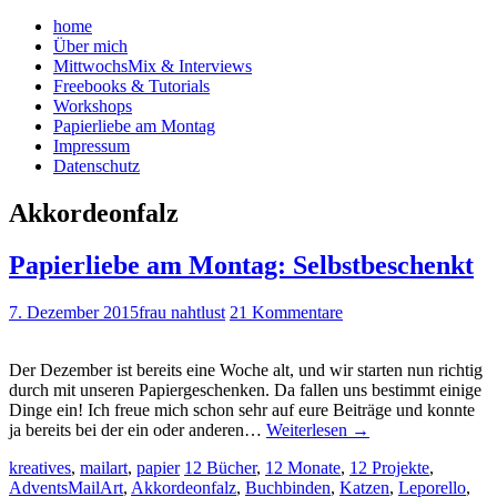
home
Über mich
MittwochsMix & Interviews
Freebooks & Tutorials
Workshops
Papierliebe am Montag
Impressum
Datenschutz
Akkordeonfalz
Papierliebe am Montag: Selbstbeschenkt
7. Dezember 2015
frau nahtlust
21 Kommentare
Der Dezember ist bereits eine Woche alt, und wir starten nun richtig
durch mit unseren Papiergeschenken. Da fallen uns bestimmt einige
Dinge ein! Ich freue mich schon sehr auf eure Beiträge und konnte
ja bereits bei der ein oder anderen…
Weiterlesen
→
kreatives
,
mailart
,
papier
12 Bücher
,
12 Monate
,
12 Projekte
,
AdventsMailArt
,
Akkordeonfalz
,
Buchbinden
,
Katzen
,
Leporello
,