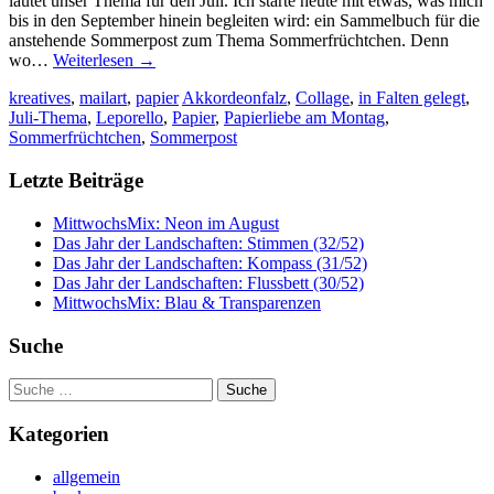
lautet unser Thema für den Juli. Ich starte heute mit etwas, was mich
bis in den September hinein begleiten wird: ein Sammelbuch für die
anstehende Sommerpost zum Thema Sommerfrüchtchen. Denn
wo…
Weiterlesen
→
kreatives
,
mailart
,
papier
Akkordeonfalz
,
Collage
,
in Falten gelegt
,
Juli-Thema
,
Leporello
,
Papier
,
Papierliebe am Montag
,
Sommerfrüchtchen
,
Sommerpost
Letzte Beiträge
MittwochsMix: Neon im August
Das Jahr der Landschaften: Stimmen (32/52)
Das Jahr der Landschaften: Kompass (31/52)
Das Jahr der Landschaften: Flussbett (30/52)
MittwochsMix: Blau & Transparenzen
Suche
Suche
nach:
Kategorien
allgemein