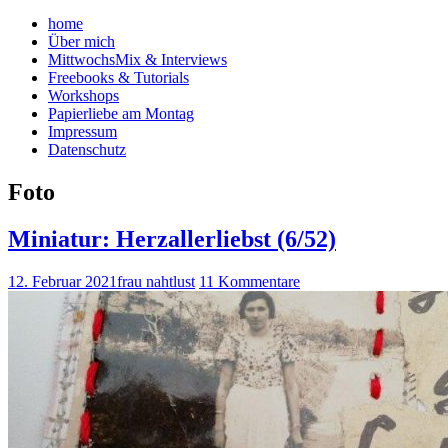
home
Über mich
MittwochsMix & Interviews
Freebooks & Tutorials
Workshops
Papierliebe am Montag
Impressum
Datenschutz
Foto
Miniatur: Herzallerliebst (6/52)
12. Februar 2021
frau nahtlust
11 Kommentare