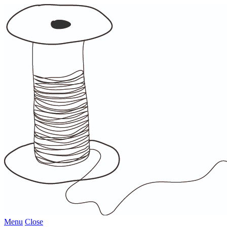
Menu
Close