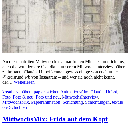
An diesem dritten Mittwoch im Januar freuen Michaela und ich uns,
euch die wunderbare Claudia in unserem MittwochsInterview näher
zu bringen. Claudia Huboi kennen gewiss einige von euch unter
@kreisrund.wb von Instagram – und wer sie noch nicht kennt,
der…
Weiterlesen
→
kreatives
,
nähen
,
papier
,
sticken
Animationsfilm
,
Claudia Huboi
,
Foto
,
Foto & neu
,
Foto und neu
,
MittwochsInterview
,
MittwochsMix
,
Papieranimation
,
Schichtung
,
Schichtungen
,
textile
Ge-Schichten
MittwochsMix: Frida auf dem Kopf