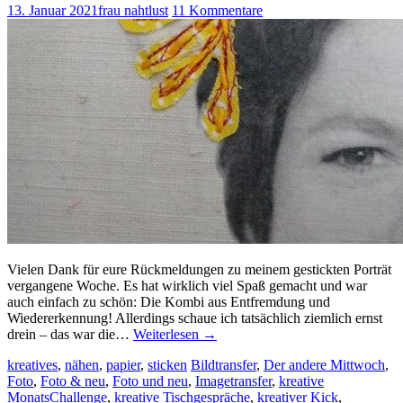
13. Januar 2021
frau nahtlust
11 Kommentare
Vielen Dank für eure Rückmeldungen zu meinem gestickten Porträt
vergangene Woche. Es hat wirklich viel Spaß gemacht und war
auch einfach zu schön: Die Kombi aus Entfremdung und
Wiedererkennung! Allerdings schaue ich tatsächlich ziemlich ernst
drein – das war die…
Weiterlesen
→
kreatives
,
nähen
,
papier
,
sticken
Bildtransfer
,
Der andere Mittwoch
,
Foto
,
Foto & neu
,
Foto und neu
,
Imagetransfer
,
kreative
MonatsChallenge
,
kreative Tischgespräche
,
kreativer Kick
,