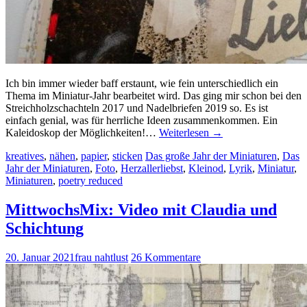
Ich bin immer wieder baff erstaunt, wie fein unterschiedlich ein
Thema im Miniatur-Jahr bearbeitet wird. Das ging mir schon bei den
Streichholzschachteln 2017 und Nadelbriefen 2019 so. Es ist
einfach genial, was für herrliche Ideen zusammenkommen. Ein
Kaleidoskop der Möglichkeiten!…
Weiterlesen
→
kreatives
,
nähen
,
papier
,
sticken
Das große Jahr der Miniaturen
,
Das
Jahr der Miniaturen
,
Foto
,
Herzallerliebst
,
Kleinod
,
Lyrik
,
Miniatur
,
Miniaturen
,
poetry reduced
MittwochsMix: Video mit Claudia und
Schichtung
20. Januar 2021
frau nahtlust
26 Kommentare