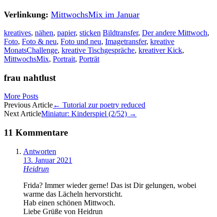
Verlinkung:
MittwochsMix im Januar
kreatives
,
nähen
,
papier
,
sticken
Bildtransfer
,
Der andere Mittwoch
,
Foto
,
Foto & neu
,
Foto und neu
,
Imagetransfer
,
kreative
MonatsChallenge
,
kreative Tischgespräche
,
kreativer Kick
,
MittwochsMix
,
Portrait
,
Porträt
frau nahtlust
More Posts
Artikel-
Previous Article
←
Tutorial zur poetry reduced
Next Article
Miniatur: Kinderspiel (2/52)
→
Navigation
11 Kommentare
Antworten
13. Januar 2021
Heidrun
Frida? Immer wieder gerne! Das ist Dir gelungen, wobei
warme das Lächeln hervorsticht.
Hab einen schönen Mittwoch.
Liebe Grüße von Heidrun