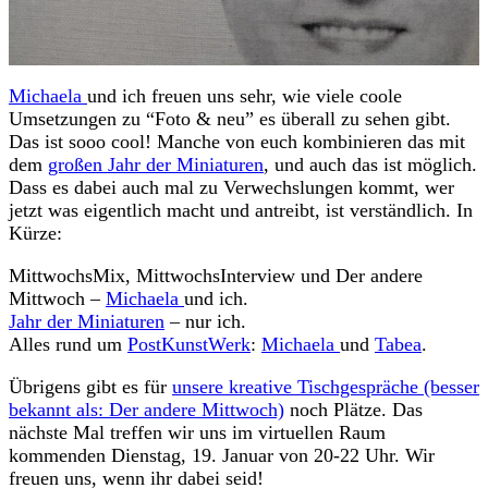
Michaela
und ich freuen uns sehr, wie viele coole
Umsetzungen zu “Foto & neu” es überall zu sehen gibt.
Das ist sooo cool! Manche von euch kombinieren das mit
dem
großen Jahr der Miniaturen
, und auch das ist möglich.
Dass es dabei auch mal zu Verwechslungen kommt, wer
jetzt was eigentlich macht und antreibt, ist verständlich. In
Kürze:
MittwochsMix, MittwochsInterview und Der andere
Mittwoch –
Michaela
und ich.
Jahr der Miniaturen
– nur ich.
Alles rund um
PostKunstWerk
:
Michaela
und
Tabea
.
Übrigens gibt es für
unsere kreative Tischgespräche (besser
bekannt als: Der andere Mittwoch)
noch Plätze. Das
nächste Mal treffen wir uns im virtuellen Raum
kommenden Dienstag, 19. Januar von 20-22 Uhr. Wir
freuen uns, wenn ihr dabei seid!