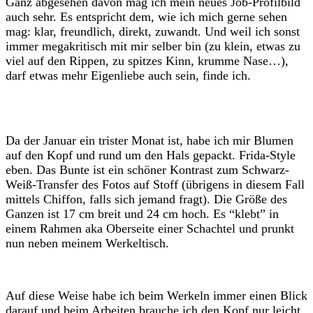
Ganz abgesehen davon mag ich mein neues Job-Profilbild
auch sehr. Es entspricht dem, wie ich mich gerne sehen
mag: klar, freundlich, direkt, zuwandt. Und weil ich sonst
immer megakritisch mit mir selber bin (zu klein, etwas zu
viel auf den Rippen, zu spitzes Kinn, krumme Nase…),
darf etwas mehr Eigenliebe auch sein, finde ich.
Da der Januar ein trister Monat ist, habe ich mir Blumen
auf den Kopf und rund um den Hals gepackt. Frida-Style
eben. Das Bunte ist ein schöner Kontrast zum Schwarz-
Weiß-Transfer des Fotos auf Stoff (übrigens in diesem Fall
mittels Chiffon, falls sich jemand fragt). Die Größe des
Ganzen ist 17 cm breit und 24 cm hoch. Es “klebt” in
einem Rahmen aka Oberseite einer Schachtel und prunkt
nun neben meinem Werkeltisch.
Auf diese Weise habe ich beim Werkeln immer einen Blick
darauf und beim Arbeiten brauche ich den Kopf nur leicht