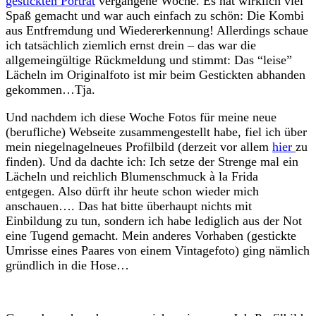
gestickten Porträt
vergangene Woche. Es hat wirklich viel
Spaß gemacht und war auch einfach zu schön: Die Kombi
aus Entfremdung und Wiedererkennung! Allerdings schaue
ich tatsächlich ziemlich ernst drein – das war die
allgemeingültige Rückmeldung und stimmt: Das “leise”
Lächeln im Originalfoto ist mir beim Gestickten abhanden
gekommen…Tja.
Und nachdem ich diese Woche Fotos für meine neue
(berufliche) Webseite zusammengestellt habe, fiel ich über
mein niegelnagelneues Profilbild (derzeit vor allem
hier
zu
finden). Und da dachte ich: Ich setze der Strenge mal ein
Lächeln und reichlich Blumenschmuck à la Frida
entgegen. Also dürft ihr heute schon wieder mich
anschauen…. Das hat bitte überhaupt nichts mit
Einbildung zu tun, sondern ich habe lediglich aus der Not
eine Tugend gemacht. Mein anderes Vorhaben (gestickte
Umrisse eines Paares von einem Vintagefoto) ging nämlich
gründlich in die Hose…