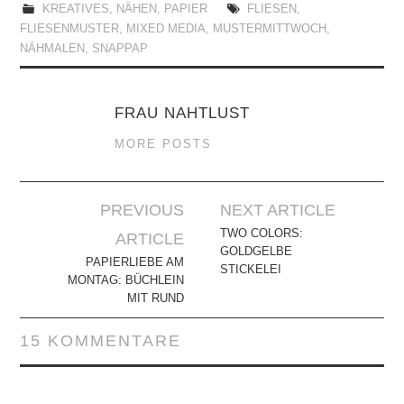
KREATIVES
,
NÄHEN
,
PAPIER
FLIESEN
,
FLIESENMUSTER
,
MIXED MEDIA
,
MUSTERMITTWOCH
,
NÄHMALEN
,
SNAPPAP
FRAU NAHTLUST
MORE POSTS
Artikel-
PREVIOUS
NEXT ARTICLE
Navigation
TWO COLORS:
ARTICLE
GOLDGELBE
PAPIERLIEBE AM
STICKELEI
MONTAG: BÜCHLEIN
MIT RUND
15 KOMMENTARE