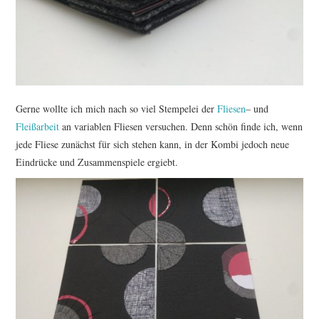
TUTORIALS
WORKSHOPS
PAPIERLIEBE AM
Gerne wollte ich mich nach so viel Stempelei der
Fliesen
– und
MONTAG
Fleißarbeit
an variablen Fliesen versuchen. Denn schön finde ich, wenn
jede Fliese zunächst für sich stehen kann, in der Kombi jedoch neue
IMPRESSUM
Eindrücke und Zusammenspiele ergiebt.
DATENSCHUTZ