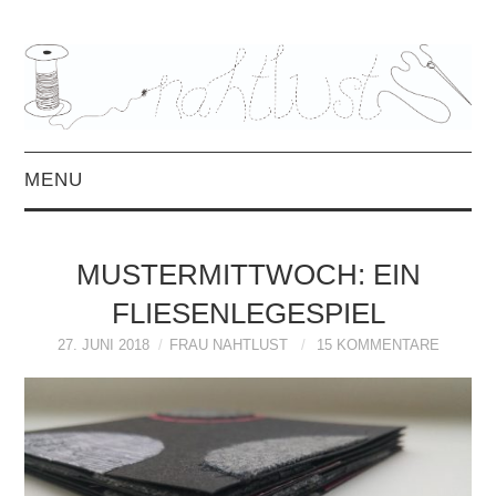
MENU
HOME
MUSTERMITTWOCH: EIN
ÜBER MICH
FLIESENLEGESPIEL
MITTWOCHSMIX &
27. JUNI 2018
FRAU NAHTLUST
15 KOMMENTARE
INTERVIEWS
FREEBOOKS &