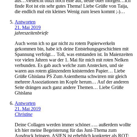
aus…vielleicht blitzt noch eine auf, heute oder morgen…ich
finde Rot ist ein sehr gutes Thema! Liebe Grüße von Taija,
die endlich mal ein kleines Wenig zum lesen kommt ;-)…
Antworten
21. Mai 2019
jahreszeitenbriefe
Auch wenn ich so gar nicht zu rotem Papierwerkeln
gekommen bin, habe ich deine Entstehungsgeschichten mit
Spannung verfolgt… Toll, was entstanden ist. In Maienzeiten
vor vielen Jahren war der 1. Mai für mich mit roten Nelken
verbunden. Es gab auch welche zum Anstecken, und sie
waren aus rotem glänzendem knisternden Papier… Liebe
Grüße Ghislana PS Zum Asienthema schwirren mir gleich
mehrere Assoziationen im Kopfe herum… Auf der anderen
Seite drängen auch ganz andere Themen… Liebe Grüße
Ghislana
Antworten
21. Mai 2019
Christine
Deine Collagen werden immer schöner….. außerdem wollte
ich hier meine Begeisterung für das Juni-Thema zum
Ausdruck bringen. ASIEN ist erheblich konkreter als ROT;