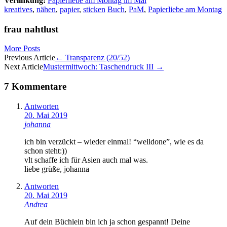
Verlinkung:
Papierliebe am Montag im Mai
kreatives
,
nähen
,
papier
,
sticken
Buch
,
PaM
,
Papierliebe am Montag
frau nahtlust
More Posts
Artikel-
Previous Article
←
Transparenz (20/52)
Next Article
Mustermittwoch: Taschendruck III
→
Navigation
7 Kommentare
Antworten
20. Mai 2019
johanna
ich bin verzückt – wieder einmal! “welldone”, wie es da
schon steht:))
vlt schaffe ich für Asien auch mal was.
liebe grüße, johanna
Antworten
20. Mai 2019
Andrea
Auf dein Büchlein bin ich ja schon gespannt! Deine