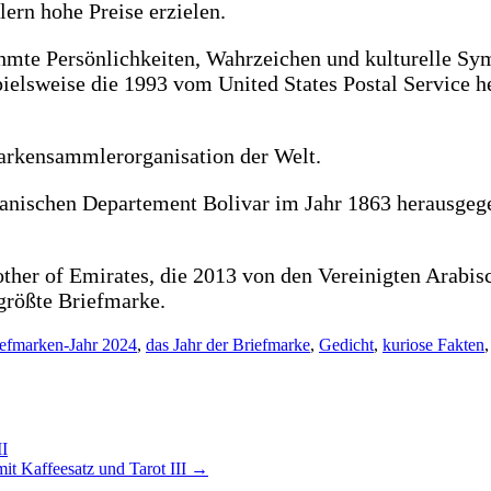
ern hohe Preise erzielen.
ühmte Persönlichkeiten, Wahrzeichen und kulturelle Sym
spielsweise die 1993 vom United States Postal Service 
markensammlerorganisation der Welt.
nischen Departement Bolivar im Jahr 1863 herausgegeb
ther of Emirates, die 2013 von den Vereinigten Arabi
größte Briefmarke.
efmarken-Jahr 2024
,
das Jahr der Briefmarke
,
Gedicht
,
kuriose Fakten
II
t Kaffeesatz und Tarot III
→