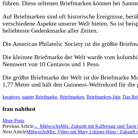
führen. Diese seltenen Briefmarken können bei Samml
Auf Briefmarken sind oft historische Ereignisse, ber
verschiedene Aspekte unserer Welt bieten. So ist bei
beliebteste Gedenkmarke aller Zeiten.
Die American Philatelic Society ist die größte Brief
Die kleinste Briefmarke der Welt wurde vom kolumbia
Nennwert von 10 Centavos und 1 Peso.
Die größte Briefmarke der Welt ist die Briefmarke Mo
1,77 Meter und hält den Guinness-Weltrekord für die 
kreatives
,
papier
Briefmarke
,
Briefmarken
,
Briefmarken-Jahr
,
Das Bri
frau nahtlust
More Posts
Artikel-
Previous Article
←
MittwochsMix: Zukunft mit Kaffeesatz und Tarot 
Next Article
MittwochsMix: Video mit Mary Lützner-Hinn / Zukunft mi
Navigation