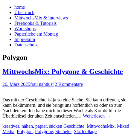
home
Über mich
MittwochsMix & Interviews
Freebooks & Tutorials
Workshops
Papierliebe am Montag
Impressum
Datenschutz
Polygon
MittwochsMix: Polygone & Geschichte
26. März 2025
frau nahtlust
2 Kommentare
Das mit der Geschichte ist ja so eine Sache. Sie kann erfreuen, sie
kann bekümmern, und sie bringt uns hoffentlich so oder so zum
Nachdenken. Ich habe mich in dieser Woche als Kombi für die
Überbleibsel der alten Zeit entschieden.…
Weiterlesen
→
kreatives
,
nähen
,
papier
,
sticken
Geschichte
,
MittwochsMix
,
Mixed
Media
,
Polygon
,
Polygone
,
Stichelei
,
Stoffcollage