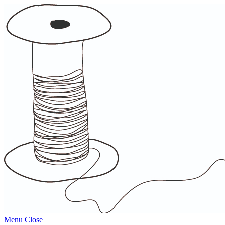
Menu
Close