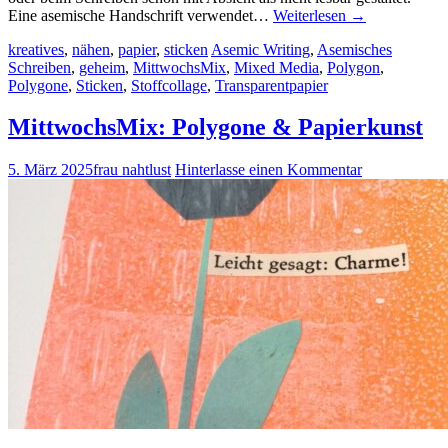
Eine asemische Handschrift verwendet…
Weiterlesen
→
kreatives
,
nähen
,
papier
,
sticken
Asemic Writing
,
Asemisches
Schreiben
,
geheim
,
MittwochsMix
,
Mixed Media
,
Polygon
,
Polygone
,
Sticken
,
Stoffcollage
,
Transparentpapier
MittwochsMix: Polygone & Papierkunst
5. März 2025
frau nahtlust
Hinterlasse einen Kommentar