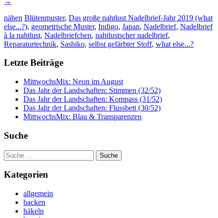
→
nähen
Blütenmuster
,
Das große nahtlust Nadelbrief-Jahr 2019 (what
else...?)
,
geometrische Muster
,
Indigo
,
Japan
,
Nadelbrief
,
Nadelbrief
à la nahtlust
,
Nadelbriefchen
,
nahtlustscher nadelbrief
,
Reparaturtechnik
,
Sashiko
,
selbst gefärbter Stoff
,
what else...?
Letzte Beiträge
MittwochsMix: Neon im August
Das Jahr der Landschaften: Stimmen (32/52)
Das Jahr der Landschaften: Kompass (31/52)
Das Jahr der Landschaften: Flussbett (30/52)
MittwochsMix: Blau & Transparenzen
Suche
Suche
nach:
Kategorien
allgemein
backen
häkeln