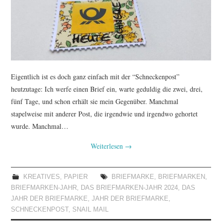
TUTORIALS
WORKSHOPS
PAPIERLIEBE AM
Eigentlich ist es doch ganz einfach mit der “Schneckenpost”
MONTAG
heutzutage: Ich werfe einen Brief ein, warte geduldig die zwei, drei,
fünf Tage, und schon erhält sie mein Gegenüber. Manchmal
IMPRESSUM
stapelweise mit anderer Post, die irgendwie und irgendwo gehortet
wurde. Manchmal…
DATENSCHUTZ
Weiterlesen
→
KREATIVES
,
PAPIER
BRIEFMARKE
,
BRIEFMARKEN
,
BRIEFMARKEN-JAHR
,
DAS BRIEFMARKEN-JAHR 2024
,
DAS
JAHR DER BRIEFMARKE
,
JAHR DER BRIEFMARKE
,
SCHNECKENPOST
,
SNAIL MAIL