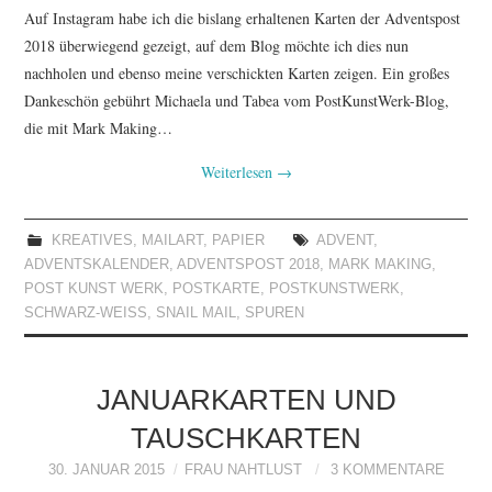
Auf Instagram habe ich die bislang erhaltenen Karten der Adventspost
2018 überwiegend gezeigt, auf dem Blog möchte ich dies nun
nachholen und ebenso meine verschickten Karten zeigen. Ein großes
Dankeschön gebührt Michaela und Tabea vom PostKunstWerk-Blog,
die mit Mark Making…
Weiterlesen
→
KREATIVES
,
MAILART
,
PAPIER
ADVENT
,
ADVENTSKALENDER
,
ADVENTSPOST 2018
,
MARK MAKING
,
POST KUNST WERK
,
POSTKARTE
,
POSTKUNSTWERK
,
SCHWARZ-WEISS
,
SNAIL MAIL
,
SPUREN
JANUARKARTEN UND
TAUSCHKARTEN
30. JANUAR 2015
FRAU NAHTLUST
3 KOMMENTARE