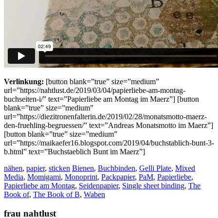
Verlinkung:
[button blank=”true” size=”medium”
url=”https://nahtlust.de/2019/03/04/papierliebe-am-montag-
buchseiten-i/” text=”Papierliebe am Montag im Maerz”] [button
blank=”true” size=”medium”
url=”https://diezitronenfalterin.de/2019/02/28/monatsmotto-maerz-
den-fruehling-begruessen/” text=”Andreas Monatsmotto im Maerz”]
[button blank=”true” size=”medium”
url=”https://maikaefer16.blogspot.com/2019/04/buchstablich-bunt-3-
b.html” text=”Buchstaeblich Bunt im Maerz”]
nähen
,
papier
,
sticken
Bienen
,
Buchbinden
,
Gelli Plate
,
Mixed
Media
,
Momigami
,
Monoprint
,
Packpapier
,
PaM
,
Papierliebe
,
Papierliebe am Montag
,
Seidenpapier
,
Single sheet binding
,
The
Book of
,
The Book of B
,
Waben
frau nahtlust