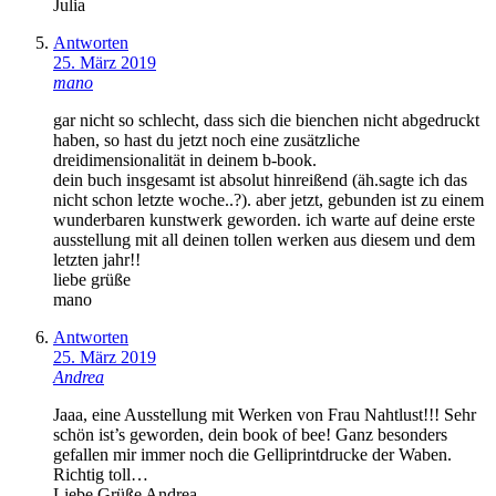
Julia
Antworten
25. März 2019
mano
gar nicht so schlecht, dass sich die bienchen nicht abgedruckt
haben, so hast du jetzt noch eine zusätzliche
dreidimensionalität in deinem b-book.
dein buch insgesamt ist absolut hinreißend (äh.sagte ich das
nicht schon letzte woche..?). aber jetzt, gebunden ist zu einem
wunderbaren kunstwerk geworden. ich warte auf deine erste
ausstellung mit all deinen tollen werken aus diesem und dem
letzten jahr!!
liebe grüße
mano
Antworten
25. März 2019
Andrea
Jaaa, eine Ausstellung mit Werken von Frau Nahtlust!!! Sehr
schön ist’s geworden, dein book of bee! Ganz besonders
gefallen mir immer noch die Gelliprintdrucke der Waben.
Richtig toll…
Liebe Grüße Andrea