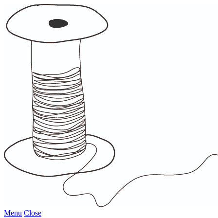
Menu
Close