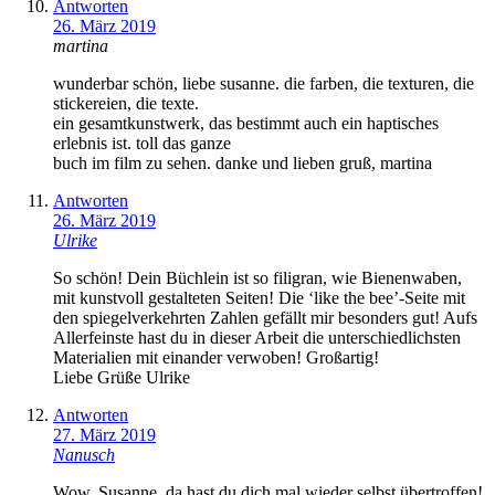
Antworten
26. März 2019
martina
wunderbar schön, liebe susanne. die farben, die texturen, die
stickereien, die texte.
ein gesamtkunstwerk, das bestimmt auch ein haptisches
erlebnis ist. toll das ganze
buch im film zu sehen. danke und lieben gruß, martina
Antworten
26. März 2019
Ulrike
So schön! Dein Büchlein ist so filigran, wie Bienenwaben,
mit kunstvoll gestalteten Seiten! Die ‘like the bee’-Seite mit
den spiegelverkehrten Zahlen gefällt mir besonders gut! Aufs
Allerfeinste hast du in dieser Arbeit die unterschiedlichsten
Materialien mit einander verwoben! Großartig!
Liebe Grüße Ulrike
Antworten
27. März 2019
Nanusch
Wow, Susanne, da hast du dich mal wieder selbst übertroffen!