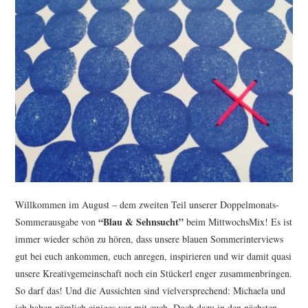
TUTORIALS
WORKSHOPS
PAPIERLIEBE AM
MONTAG
IMPRESSUM
DATENSCHUTZ
Willkommen im August – dem zweiten Teil unserer Doppelmonats-
“Blau & Sehnsucht”
Sommerausgabe von
beim MittwochsMix! Es ist
immer wieder schön zu hören, dass unsere blauen Sommerinterviews
gut bei euch ankommen, euch anregen, inspirieren und wir damit quasi
unsere Kreativgemeinschaft noch ein Stückerl enger zusammenbringen.
So darf das! Und die Aussichten sind vielversprechend: Michaela und
ich haben nämlich einiges vor mit euch. Doch dazu in den nächsten