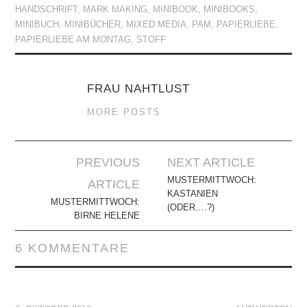
HANDSCHRIFT
,
MARK MAKING
,
MINIBOOK
,
MINIBOOKS
,
MINIBUCH
,
MINIBÜCHER
,
MIXED MEDIA
,
PAM
,
PAPIERLIEBE
,
PAPIERLIEBE AM MONTAG
,
STOFF
FRAU NAHTLUST
MORE POSTS
Artikel-
PREVIOUS
NEXT ARTICLE
Navigation
MUSTERMITTWOCH:
ARTICLE
KASTANIEN
MUSTERMITTWOCH:
(ODER….?)
BIRNE HELENE
6 KOMMENTARE