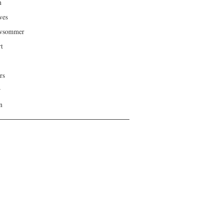
n
ves
ivsommer
rt
rs
r
n