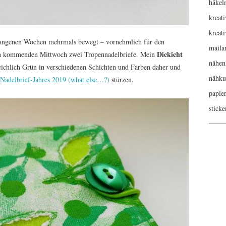
häkel
kreati
kreat
rgangenen Wochen mehrmals bewegt – vornehmlich für den
maila
Dickicht
ich kommenden Mittwoch zwei Tropennadelbriefe. Mein
nähen
ichlich Grün in verschiedenen Schichten und Farben daher und
nähku
 Nadelbrief-Jahres 2019 (what else…?)
stürzen.
papie
sticke