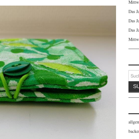
Mittw
Das J
Das J
Das J
Mittw
Suche
nach:
allge
backe