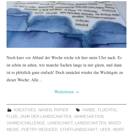
Noch kurz vor Ablauf der Woche reiche ich hier mein Ufer nach. Es
ist schön zu sehen, wie manche Sachen lange in mir gären, und dann
ist es plötzlich ganz einfach! Doch zunächst wieder das Wichtigste zu
dieser Woche: Alle…
Weiterlesen
→
KREATIVES
,
NÄHEN
,
PAPIER
FARBE
,
FLÜCHTIG
,
FLUID
,
JAHR DER LANDSCHAFTEN
,
JAHRESAKTION
,
JAHRESCHALLENGE
,
LANDSCHAFT
,
LANDSCHAFTEN
,
MIXED
MEDIE
,
POETRY REDUCED
,
STOFFLANDSCHAFT
,
UFER
,
WORT