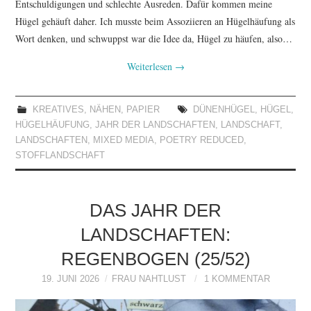
Entschuldigungen und schlechte Ausreden. Dafür kommen meine
Hügel gehäuft daher. Ich musste beim Assoziieren an Hügelhäufung als
Wort denken, und schwuppst war die Idee da, Hügel zu häufen, also…
Weiterlesen
→
KREATIVES
,
NÄHEN
,
PAPIER
DÜNENHÜGEL
,
HÜGEL
,
HÜGELHÄUFUNG
,
JAHR DER LANDSCHAFTEN
,
LANDSCHAFT
,
LANDSCHAFTEN
,
MIXED MEDIA
,
POETRY REDUCED
,
STOFFLANDSCHAFT
DAS JAHR DER
LANDSCHAFTEN:
REGENBOGEN (25/52)
19. JUNI 2026
FRAU NAHTLUST
1 KOMMENTAR