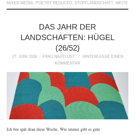
MIXED MEDIA
,
POETRY REDUCED
,
STOFFLANDSCHAFT
,
WEITE
DAS JAHR DER
LANDSCHAFTEN: HÜGEL
(26/52)
27. JUNI 2026
FRAU NAHTLUST
HINTERLASSE EINEN
KOMMENTAR
Ich bin spät dran diese Woche. Wie immer gibt es gute