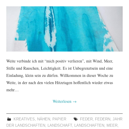
TUTORIALS
WORKSHOPS
PAPIERLIEBE AM
MONTAG
Weite verbinde ich mit “mich positiv verlieren”, mit Wind, Meer,
IMPRESSUM
Stille und Rauschen, Leichtigkeit. Es ist Unbegrenztsein und eine
Einladung, klein sein zu dürfen. Willkommen in dieser Woche zu
DATENSCHUTZ
Weite, in der nach den vielen Hitzetagen hoffentlich wieder etwas
mehr…
Weiterlesen
→
KREATIVES
,
NÄHEN
,
PAPIER
FEDER
,
FEDERN
,
JAHR
DER LANDSCHAFTEN
,
LANDSCHAFT
,
LANDSCHAFTEN
,
MEER
,