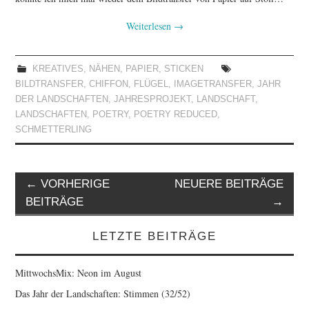
Weiterlesen
→
KREATIVES
,
NÄHEN
,
PAPIER
,
STICKEN
BILDTRANSFER
,
CHIFFON
,
FLÜGEL
,
IMAGETRANSFER
,
JAHR
DER LANDSCHAFTEN
,
JAHRESPROJEKT
,
LANDSCHAFT
,
LANDSCHAFTEN
,
POETRY
,
POETRY REDUCED
,
SCHMETTERLING
Artikel-
←
VORHERIGE
NEUERE BEITRÄGE
Navigation
BEITRÄGE
→
LETZTE BEITRÄGE
MittwochsMix: Neon im August
Das Jahr der Landschaften: Stimmen (32/52)