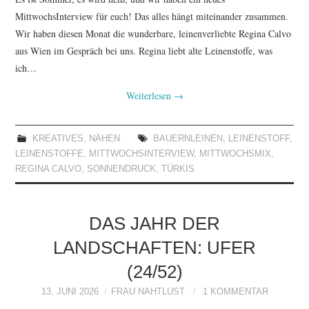
MittwochsInterview für euch! Das alles hängt miteinander zusammen.
Wir haben diesen Monat die wunderbare, leinenverliebte Regina Calvo
aus Wien im Gespräch bei uns. Regina liebt alte Leinenstoffe, was
ich…
Weiterlesen
→
KREATIVES
,
NÄHEN
BAUERNLEINEN
,
LEINENSTOFF
,
LEINENSTOFFE
,
MITTWOCHSINTERVIEW
,
MITTWOCHSMIX
,
REGINA CALVO
,
SONNENDRUCK
,
TÜRKIS
DAS JAHR DER
LANDSCHAFTEN: UFER
(24/52)
13. JUNI 2026
FRAU NAHTLUST
1 KOMMENTAR