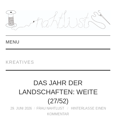
MENU
HOME
KREATIVES
ÜBER MICH
MITTWOCHSMIX &
DAS JAHR DER
LANDSCHAFTEN: WEITE
INTERVIEWS
(27/52)
FREEBOOKS &
29. JUNI 2026
FRAU NAHTLUST
HINTERLASSE EINEN
KOMMENTAR