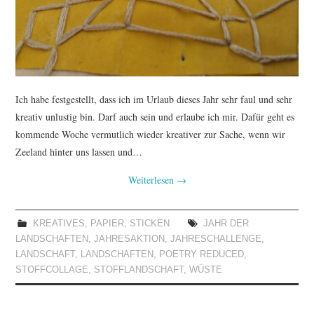
Ich habe festgestellt, dass ich im Urlaub dieses Jahr sehr faul und sehr
kreativ unlustig bin. Darf auch sein und erlaube ich mir. Dafür geht es
kommende Woche vermutlich wieder kreativer zur Sache, wenn wir
Zeeland hinter uns lassen und…
Weiterlesen
→
KREATIVES
,
PAPIER
,
STICKEN
JAHR DER
LANDSCHAFTEN
,
JAHRESAKTION
,
JAHRESCHALLENGE
,
LANDSCHAFT
,
LANDSCHAFTEN
,
POETRY REDUCED
,
STOFFCOLLAGE
,
STOFFLANDSCHAFT
,
WÜSTE