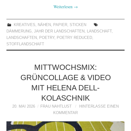
Weiterlesen
→
KREATIVES
,
NÄHEN
,
PAPIER
,
STICKEN
DÄMMERUNG
,
JAHR DER LANDSCHAFTEN
,
LANDSCHAFT
,
LANDSCHAFTEN
,
POETRY
,
POETRY REDUCED
,
STOFFLANDSCHAFT
MITTWOCHSMIX:
GRÜNCOLLAGE & VIDEO
MIT HELENA DELL-
KOLASCHNIK
20. MAI 2026
FRAU NAHTLUST
HINTERLASSE EINEN
KOMMENTAR