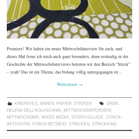
Premiere! Wir haben ein neues MittwochsInterview für euch, und
dieses Mal freue ich mich auch ganz besonders, denn erstmalig in der
Geschichte der MittwochsInterviews betreten wir den Bereich “Strick”
– yeah! Das ist ein Thema, das bislang völlig untergegangen ist…
Weiterlesen
→
KREATIVES
,
NÄHEN
,
PAPIER
,
STICKEN
GRÜN
,
HELENA DELL-KOLASCHNIK
,
MITTWOCHSINTERVIEW
,
MITTWOCHSMIX
,
MIXED MEDIA
,
STOFFCOLLAGE
,
STRICK-
AKTIVISTIN
,
STRICK-RETREAT
,
STRICKEN
,
STRICKKINO