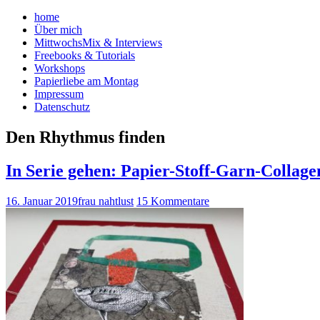
home
Über mich
MittwochsMix & Interviews
Freebooks & Tutorials
Workshops
Papierliebe am Montag
Impressum
Datenschutz
Den Rhythmus finden
In Serie gehen: Papier-Stoff-Garn-Collage
16. Januar 2019
frau nahtlust
15 Kommentare