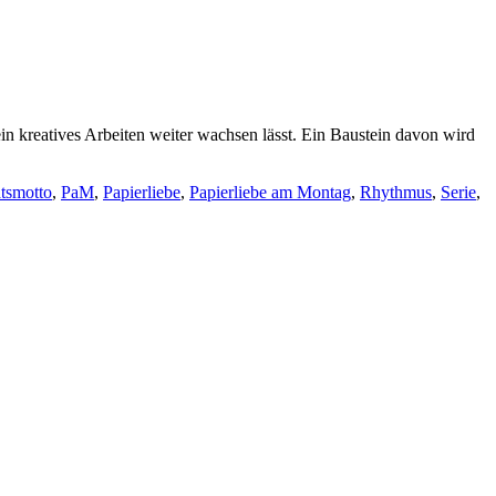
in kreatives Arbeiten weiter wachsen lässt. Ein Baustein davon wird
tsmotto
,
PaM
,
Papierliebe
,
Papierliebe am Montag
,
Rhythmus
,
Serie
,