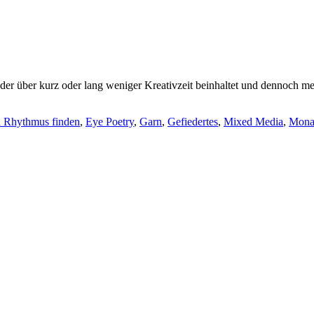
 der über kurz oder lang weniger Kreativzeit beinhaltet und dennoch me
 Rhythmus finden
,
Eye Poetry
,
Garn
,
Gefiedertes
,
Mixed Media
,
Mona