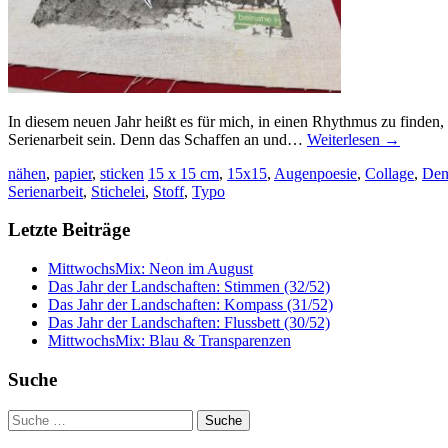
In diesem neuen Jahr heißt es für mich, in einen Rhythmus zu finden,
Serienarbeit sein. Denn das Schaffen an und…
Weiterlesen
→
nähen
,
papier
,
sticken
15 x 15 cm
,
15x15
,
Augenpoesie
,
Collage
,
Den
Serienarbeit
,
Stichelei
,
Stoff
,
Typo
Letzte Beiträge
MittwochsMix: Neon im August
Das Jahr der Landschaften: Stimmen (32/52)
Das Jahr der Landschaften: Kompass (31/52)
Das Jahr der Landschaften: Flussbett (30/52)
MittwochsMix: Blau & Transparenzen
Suche
Suche
nach: