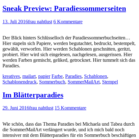
Sneak Preview: Paradiessommerseiten
13. Juli 2016
frau nahtlust
6 Kommentare
Der Blick hinters Schlüsselloch der Paradiessommerbuchseiten…
Hier stapeln sich Papiere, werden begutachtet, bedruckt, bestempelt,
gewählt, verworfen. Hier werden Schablonen geschnitten, geritzt,
probiert. Hier wird sich eingelesen, nachgelesen, ausgerissen. Hier
werden Farben gemischt, geliked, getrocknet. Hier tummelt sich das
Paradies.
kreatives
,
mailart
,
papier
Farbe
,
Paradies
,
Schablonen
,
Schablonendruck
,
Sommerbuch
,
SommerMailArt
,
Stempel
Im Blätterparadies
29. Juni 2016
frau nahtlust
15 Kommentare
Wie schön, dass das Thema Paradies bei Michaela und Tabea durch
die SommerMailArt verlängert wurde, und ich mich bald noch
intensiver mit dem Blätterparadies für ein Sommerbuch beschäftigen