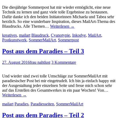
Die diesjährige Sommerpost hat mir wieder ermöglicht, eine neue
Technik zu lernen und ganz viele tolle Ergebnisse zu bestaunen.
Dafür danke ich den beiden Initiatorinnen Michaela und Tabea sehr
herzlich. So eine wunderbare Inspiration, dieses MailArt-Thema des
Blaudrucks. Alle Themen…
Weiterlesen
→
kreatives
,
mailart
Blaudruck
,
Cyanotypie
,
Inkodye
,
MailArt
,
Postkunstwerk
,
SommerMailArt
,
Sommerpost
Post aus dem Paradies – Teil 3
27. August 2016
frau nahtlust
3 Kommentare
Und wieder sind zwei tolle Umschläge zur SommerMailArt mit
paradiesischer Post bei mir eingetrudelt. Ich bin ja einfach happy mit
der Ausgestaltung jeder einzelnen Seite und freue mich schon sehr
auf das Erstellen des Gesamtwerkes in ein paar Wochen! Von…
Weiterlesen
→
mailart
Paradies
,
Paradiesseiten
,
SommerMailArt
Post aus dem Paradies – Teil 2