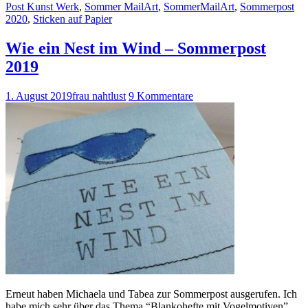
Post Kunst Werk
,
Sommer MailArt
,
SommerMailArt
,
Sommerpost
2020
,
Sticken auf Papier
Wie ein Nest im Wind – Sommerpost
2019
1. August 2019
frau nahtlust
9 Kommentare
Erneut haben Michaela und Tabea zur Sommerpost ausgerufen. Ich
habe mich sehr über das Thema “Blankohefte mit Vogelmotiven”