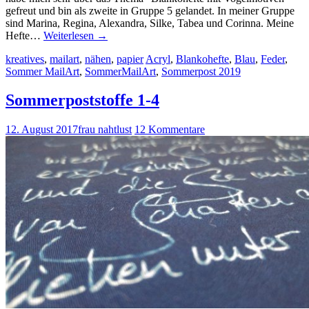
gefreut und bin als zweite in Gruppe 5 gelandet. In meiner Gruppe
sind Marina, Regina, Alexandra, Silke, Tabea und Corinna. Meine
Hefte…
Weiterlesen
→
kreatives
,
mailart
,
nähen
,
papier
Acryl
,
Blankohefte
,
Blau
,
Feder
,
Sommer MailArt
,
SommerMailArt
,
Sommerpost 2019
Sommerpoststoffe 1-4
12. August 2017
frau nahtlust
12 Kommentare