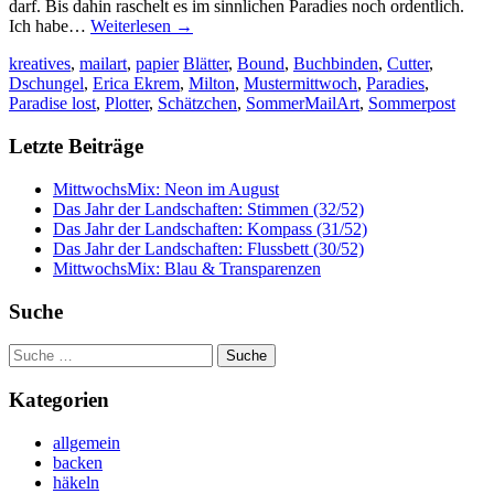
darf. Bis dahin raschelt es im sinnlichen Paradies noch ordentlich.
Ich habe…
Weiterlesen
→
kreatives
,
mailart
,
papier
Blätter
,
Bound
,
Buchbinden
,
Cutter
,
Dschungel
,
Erica Ekrem
,
Milton
,
Mustermittwoch
,
Paradies
,
Paradise lost
,
Plotter
,
Schätzchen
,
SommerMailArt
,
Sommerpost
Letzte Beiträge
MittwochsMix: Neon im August
Das Jahr der Landschaften: Stimmen (32/52)
Das Jahr der Landschaften: Kompass (31/52)
Das Jahr der Landschaften: Flussbett (30/52)
MittwochsMix: Blau & Transparenzen
Suche
Suche
nach:
Kategorien
allgemein
backen
häkeln