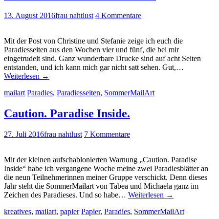
13. August 2016
frau nahtlust
4 Kommentare
Mit der Post von Christine und Stefanie zeige ich euch die
Paradiesseiten aus den Wochen vier und fünf, die bei mir
eingetrudelt sind. Ganz wunderbare Drucke sind auf acht Seiten
entstanden, und ich kann mich gar nicht satt sehen. Gut,…
Weiterlesen
→
mailart
Paradies
,
Paradiesseiten
,
SommerMailArt
Caution. Paradise Inside.
27. Juli 2016
frau nahtlust
7 Kommentare
Mit der kleinen aufschablonierten Warnung „Caution. Paradise
Inside“ habe ich vergangene Woche meine zwei Paradiesblätter an
die neun Teilnehmerinnen meiner Gruppe verschickt. Denn dieses
Jahr steht die SommerMailart von Tabea und Michaela ganz im
Zeichen des Paradieses. Und so habe…
Weiterlesen
→
kreatives
,
mailart
,
papier
Papier
,
Paradies
,
SommerMailArt