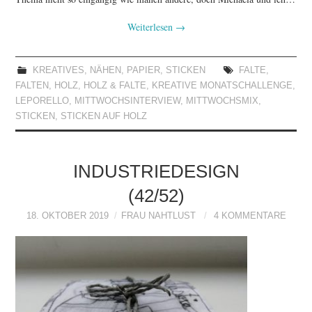
Weiterlesen
→
KREATIVES
,
NÄHEN
,
PAPIER
,
STICKEN
FALTE
,
FALTEN
,
HOLZ
,
HOLZ & FALTE
,
KREATIVE MONATSCHALLENGE
,
LEPORELLO
,
MITTWOCHSINTERVIEW
,
MITTWOCHSMIX
,
STICKEN
,
STICKEN AUF HOLZ
INDUSTRIEDESIGN
(42/52)
18. OKTOBER 2019
FRAU NAHTLUST
4 KOMMENTARE