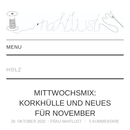
MENU
HOME
HOLZ
ÜBER MICH
MITTWOCHSMIX &
MITTWOCHSMIX:
KORKHÜLLE UND NEUES
INTERVIEWS
FÜR NOVEMBER
FREEBOOKS &
28. OKTOBER 2020
FRAU NAHTLUST
5 KOMMENTARE