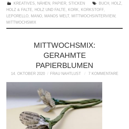
KREATIVES
,
NÄHEN
,
PAPIER
,
STICKEN
BUCH
,
HOLZ
,
HOLZ & FALTE
,
HOLZ UND FALTE
,
KORK
,
KORKSTOFF
,
LEPORELLO
,
MANO
,
MANOS WELT
,
MITTWOCHSINTERVIEW
,
MITTWOCHSMIX
MITTWOCHSMIX:
GERAHMTE
PAPIERBLUMEN
14. OKTOBER 2020
FRAU NAHTLUST
7 KOMMENTARE