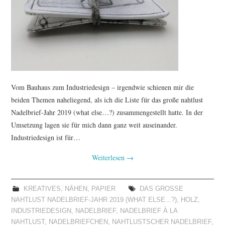
Vom Bauhaus zum Industriedesign – irgendwie schienen mir die
beiden Themen naheliegend, als ich die Liste für das große nahtlust
Nadelbrief-Jahr 2019 (what else…?) zusammengestellt hatte. In der
Umsetzung lagen sie für mich dann ganz weit auseinander.
Industriedesign ist für…
Weiterlesen
→
KREATIVES
,
NÄHEN
,
PAPIER
DAS GROSSE N
AHTLUST NADELBRIEF-JAHR 2019 (WHAT ELSE...?)
,
HOLZ
,
INDUSTRIEDESIGN
,
NADELBRIEF
,
NADELBRIEF À LA
NAHTLUST
,
NADELBRIEFCHEN
,
NAHTLUSTSCHER NADELBRIEF
,