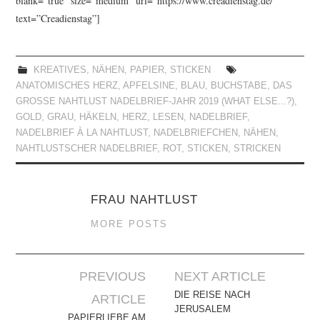
blank=”true” size=”medium” url=”https://www.creadienstag.de/”
text=”Creadienstag”]
KREATIVES
,
NÄHEN
,
PAPIER
,
STICKEN
ANATOMISCHES HERZ
,
APFELSINE
,
BLAU
,
BUCHSTABE
,
DAS
GROSSE NAHTLUST NADELBRIEF-JAHR 2019 (WHAT ELSE...?)
,
GOLD
,
GRAU
,
HÄKELN
,
HERZ
,
LESEN
,
NADELBRIEF
,
NADELBRIEF À LA NAHTLUST
,
NADELBRIEFCHEN
,
NÄHEN
,
NAHTLUSTSCHER NADELBRIEF
,
ROT
,
STICKEN
,
STRICKEN
FRAU NAHTLUST
MORE POSTS
Artikel-
PREVIOUS
NEXT ARTICLE
Navigation
DIE REISE NACH
ARTICLE
JERUSALEM
PAPIERLIEBE AM